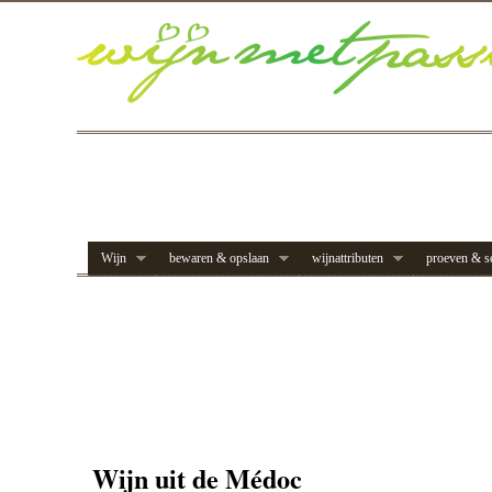
Wijn
bewaren & opslaan
wijnattributen
proeven & s
Wijn uit de Médoc