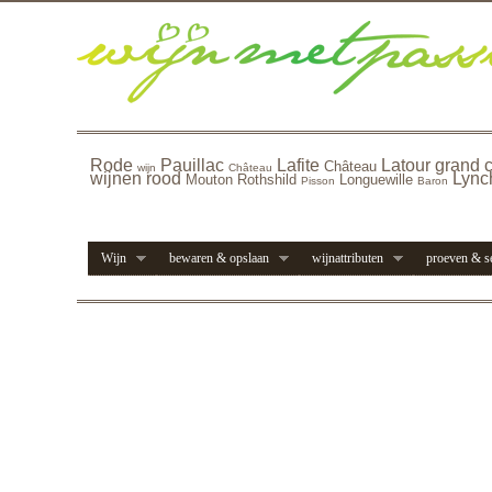
Rode
Pauillac
Lafite
Latour
grand 
Château
wijn
Château
wijnen
rood
Lync
Mouton
Rothshild
Longuewille
Pisson
Baron
Wijn
bewaren & opslaan
wijnattributen
proeven & s