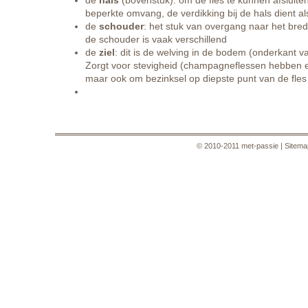
de
hals
(bovenstuk): om de fles te kunnen afsluite
beperkte omvang, de verdikking bij de hals dient a
de
schouder
: het stuk van overgang naar het bre
de schouder is vaak verschillend
de
ziel
: dit is de welving in de bodem (onderkant va
Zorgt voor stevigheid (champagneflessen hebben ee
maar ook om bezinksel op diepste punt van de fles
© 2010-2011 met-passie |
Sitema