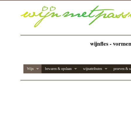
wijnfles - vorme
Wijn
bewaren & opslaan
wijnattributen
proeven & s