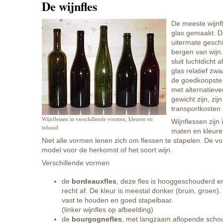
De wijnfles
De meeste wijnfl
glas gemaakt. De
uitermate geschi
bergen van wijn.
sluit luchtdicht 
glas relatief zwa
de goedkoopste fl
met alternatieve
gewicht zijn, zij
transportkosten
Wijnflessen in verschillende vormen, kleuren en
Wijnflessen zijn
inhoud
maten en kleuren
Niet alle vormen lenen zich om flessen te stapelen. De v
model voor de herkomst of het soort wijn.
Verschillende vormen
de
bordeauxfles
, deze fles is hooggeschouderd en
recht af. De kleur is meestal donker (bruin, groen). 
vast te houden en goed stapelbaar.
(linker wijnfles op afbeelding)
de
bourgognefles
, met langzaam aflopende scho