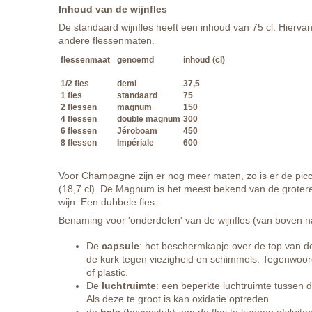
Inhoud van de wijnfles
De standaard wijnfles heeft een inhoud van 75 cl. Hiervan 
andere flessenmaten.
flessenmaat
genoemd
inhoud
(cl)
1/2 fles
demi
37,5
1 fles
standaard
75
2 flessen
magnum
150
4 flessen
double magnum
300
6 flessen
Jéroboam
450
8 flessen
Impériale
600
Voor Champagne zijn er nog meer maten, zo is er de picco
(18,7 cl). De Magnum is het meest bekend van de groter
wijn. Een dubbele fles.
Benaming voor 'onderdelen' van de wijnfles (van boven 
De
capsule
: het beschermkapje over de top van d
de kurk tegen viezigheid en schimmels. Tegenwoor
of plastic.
De
luchtruimte
: een beperkte luchtruimte tussen d
Als deze te groot is kan oxidatie optreden