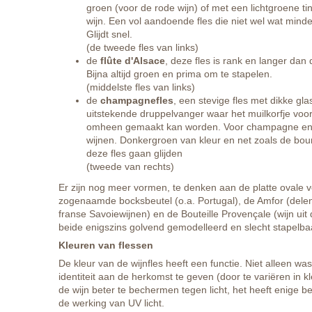
groen (voor de rode wijn) of met een lichtgroene tin
wijn. Een vol aandoende fles die niet wel wat minde
Glijdt snel.
(de tweede fles van links)
de
flûte d'Alsace
, deze fles is rank en langer dan
Bijna altijd groen en prima om te stapelen.
(middelste fles van links)
de
champagnefles
, een stevige fles met dikke g
uitstekende druppelvanger waar het muilkorfje voo
omheen gemaakt kan worden. Voor champagne e
wijnen. Donkergroen van kleur en net zoals de bou
deze fles gaan glijden
(tweede van rechts)
Er zijn nog meer vormen, te denken aan de platte ovale 
zogenaamde bocksbeutel (o.a. Portugal), de Amfor (delen 
franse Savoiewijnen) en de Bouteille Provençale (wijn uit
beide enigszins golvend gemodelleerd en slecht stapelba
Kleuren van flessen
De kleur van de wijnfles heeft een functie. Niet alleen w
identiteit aan de herkomst te geven (door te variëren in 
de wijn beter te bechermen tegen licht, het heeft enige 
de werking van UV licht.