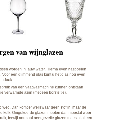
rgen van wijnglazen
assen worden in lauw water. Hierna even naspoelen
n. Voor een glimmend glas kunt u het glas nog even
zendoek.
t gebruik van een vaatwasmachine kunnen ontstaan
tje verwarmde azijn (met een borsteltje).
d weg. Dan komt er weliswaar geen stof in, maar de
n de kelk. Omgekeerde glazen moeten dan meestal weer
ik, terwijl normaal neergezette glazen meestal alleen