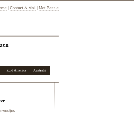
ome
|
Contact & Mail
|
Met Passie
azen
Zuid Amerika
Australië
er
jnweetjes