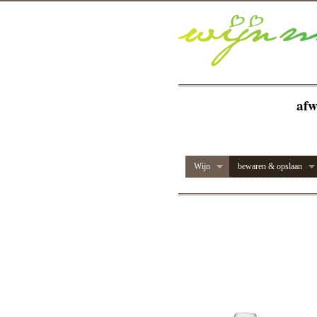
afw
Wijn
bewaren & opslaan