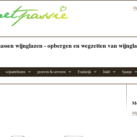
H
assen wijnglazen - opbergen en wegzetten van wijngl
wijnattributen
proeven & serveren
Frankrijk
Italië
Spanje
Me
Wi